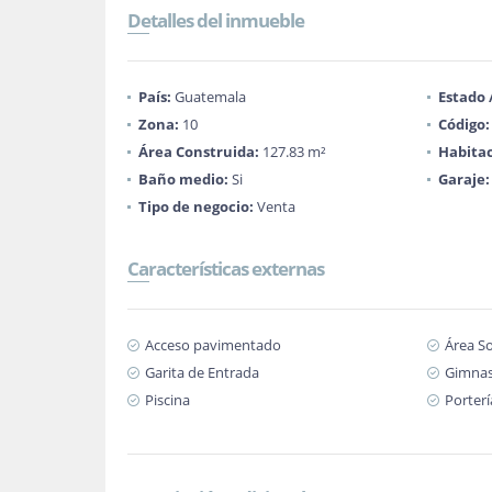
Detalles del inmueble
País:
Guatemala
Estado
Zona:
10
Código:
Área Construida:
127.83 m²
Habitac
Baño medio:
Si
Garaje:
Tipo de negocio:
Venta
Características externas
Acceso pavimentado
Área So
Garita de Entrada
Gimnas
Piscina
Porterí