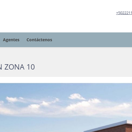
+502221
Agentes
Contáctenos
N ZONA 10