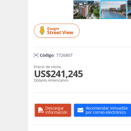
Google
Street View
Código
: 7726807
Precio de venta
US$241,245
Dólares Americanos
Descargar
Recomendar inmueble
información
por correo electrónico