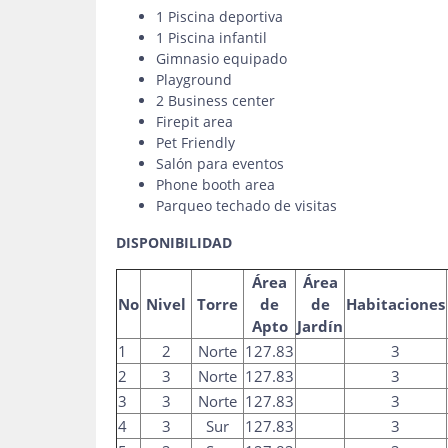
1 Piscina deportiva
1 Piscina infantil
Gimnasio equipado
Playground
2 Business center
Firepit area
Pet Friendly
Salón para eventos
Phone booth area
Parqueo techado de visitas
DISPONIBILIDAD
Área
Área
No
Nivel
Torre
de
de
Habitaciones
Apto
Jardín
1
2
Norte
127.83
3
2
3
Norte
127.83
3
3
3
Norte
127.83
3
4
3
Sur
127.83
3