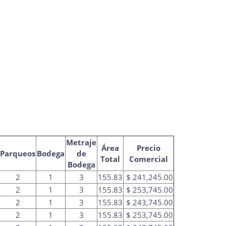
Metraje
Área
Precio
Parqueos
Bodega
de
Total
Comercial
Bodega
2
1
3
155.83
$ 241,245.00
2
1
3
155.83
$ 253,745.00
2
1
3
155.83
$ 243,745.00
2
1
3
155.83
$ 253,745.00