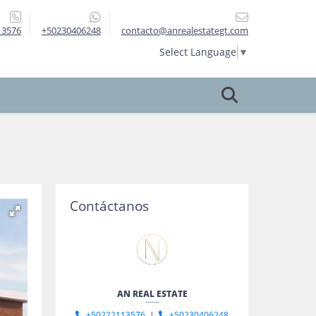
13576
+50230406248
contacto@anrealestategt.com
Select Language
▼
Contáctanos
AN REAL ESTATE
+50222113576
|
+50230406248