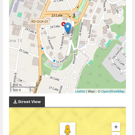
200 m
500 ft
Leaflet
| Wasi - ©
OpenStreetMap
Street View