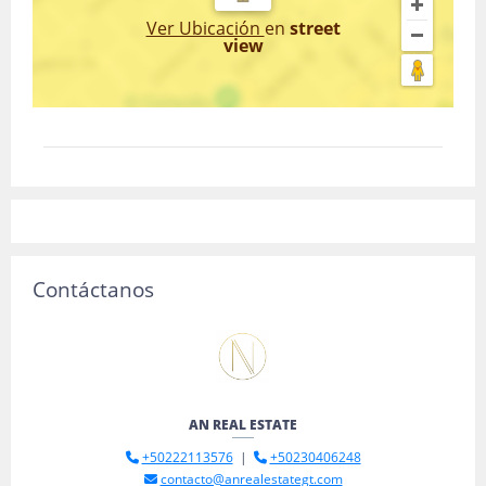
Ver Ubicación
en
street
view
Contáctanos
AN REAL ESTATE
+50222113576
|
+50230406248
contacto@anrealestategt.com