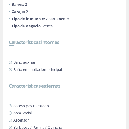
Baños:
2
Garaje:
2
Tipo de inmueble:
Apartamento
Tipo de negocio:
Venta
Características internas
Baño auxiliar
Baño en habitación principal
Características externas
Acceso pavimentado
Área Social
Ascensor
Barbacoa / Parrilla / Quincho