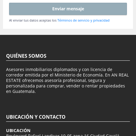
Enviar mensaje
Al enviar tus datos aceptas los
Términos de servicio y privacidad
QUIÉNES SOMOS
Asesores inmobiliarios diplomados y con licencia de
corredor emitida por el Ministerio de Economía. En AN REAL
ESTATE ofrecemos asesoría profesional, segura y
personalizada para comprar, vender o rentar propiedades
en Guatemala.
UBICACIÓN Y CONTACTO
UBICACIÓN
Boulevard Rafael Landivar 10-05 zona 16 Ciudad Cayalá