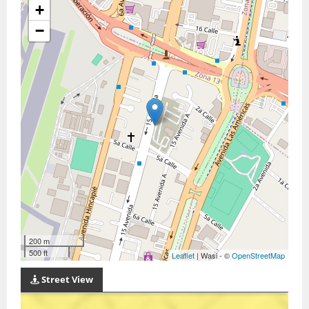
+
−
200 m
500 ft
Leaflet
| Wasi - ©
OpenStreetMap
Street View