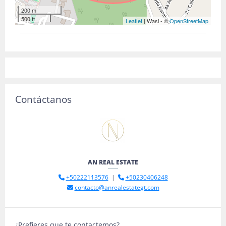
200 m
500 ft
Leaflet
| Wasi - ©
OpenStreetMap
Contáctanos
AN REAL ESTATE
+50222113576
|
+50230406248
contacto@anrealestategt.com
¿Prefieres que te contactemos?