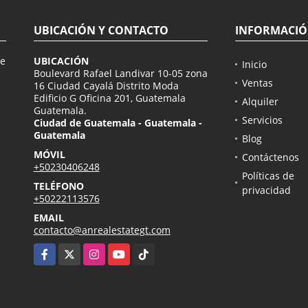
UBICACIÓN Y CONTACTO
INFORMACI
de
UBICACIÓN
Inicio
n
Boulevard Rafael Landivar 10-05 zona
Ventas
16 Ciudad Cayalá Distrito Moda
Edificio G Oficina 201, Guatemala
Alquiler
Guatemala.
Servicios
Ciudad de Guatemala - Guatemala -
Guatemala
Blog
MÓVIL
Contáctenos
+50230406248
Políticas de
TELÉFONO
privacidad
+50222113576
EMAIL
contacto@anrealestategt.com
Facebook
X
Instagram
YouTube
TikTok