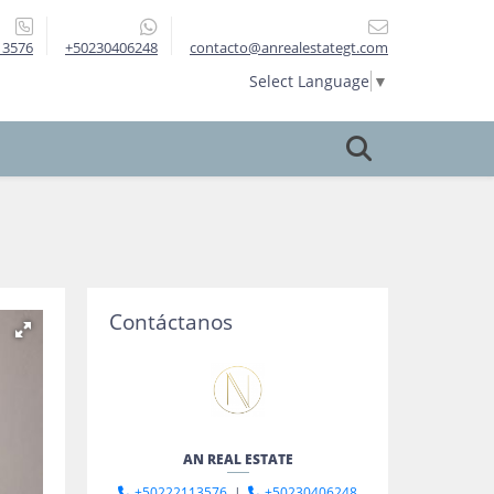
13576
+50230406248
contacto@anrealestategt.com
Select Language
▼
Contáctanos
AN REAL ESTATE
+50222113576
|
+50230406248