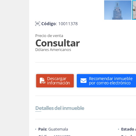
Código
: 10011378
Precio de venta
Consultar
Dólares Americanos
Descargar
Recomendar inmueble
información
por correo electrónico
Detalles del inmueble
País:
Guatemala
Estado