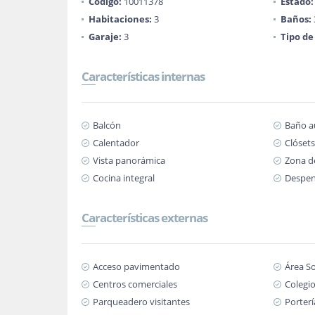
Código:
10011378
Estado:
Habitaciones:
3
Baños:
Garaje:
3
Tipo de
Características internas
Balcón
Baño au
Calentador
Clósets
Vista panorámica
Zona d
Cocina integral
Despe
Características externas
Acceso pavimentado
Área So
Centros comerciales
Colegio
Parqueadero visitantes
Porterí