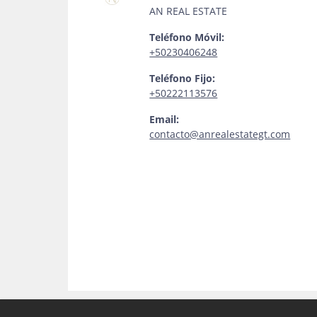
AN REAL ESTATE
Teléfono Móvil:
+50230406248
Teléfono Fijo:
+50222113576
Email:
contacto@anrealestategt.com