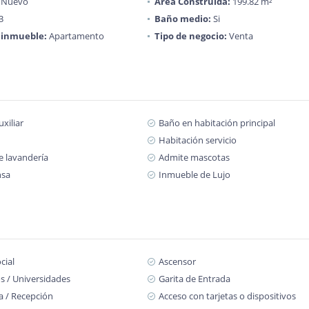
Nuevo
Área Construida:
199.82 m²
3
Baño medio:
Si
 inmueble:
Apartamento
Tipo de negocio:
Venta
xiliar
Baño en habitación principal
Habitación servicio
e lavandería
Admite mascotas
nsa
Inmueble de Lujo
cial
Ascensor
s / Universidades
Garita de Entrada
a / Recepción
Acceso con tarjetas o dispositivos