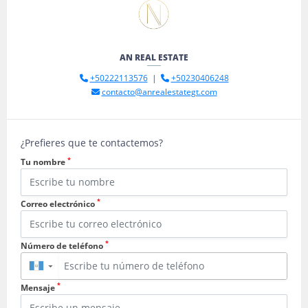
AN REAL ESTATE
+50222113576
|
+50230406248
contacto@anrealestategt.com
¿Prefieres que te contactemos?
*
Tu nombre
*
Correo electrónico
*
Número de teléfono
▼
*
Mensaje