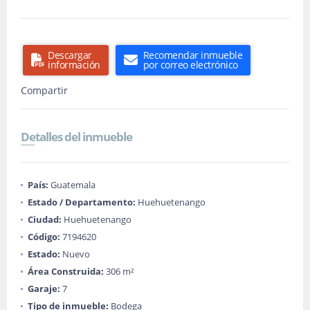
Descargar
Recomendar inmueble
información
por correo electrónico
Compartir
Detalles del inmueble
País:
Guatemala
Estado / Departamento:
Huehuetenango
Ciudad:
Huehuetenango
Código:
7194620
Estado:
Nuevo
Área Construida:
306 m²
Garaje:
7
Tipo de inmueble:
Bodega