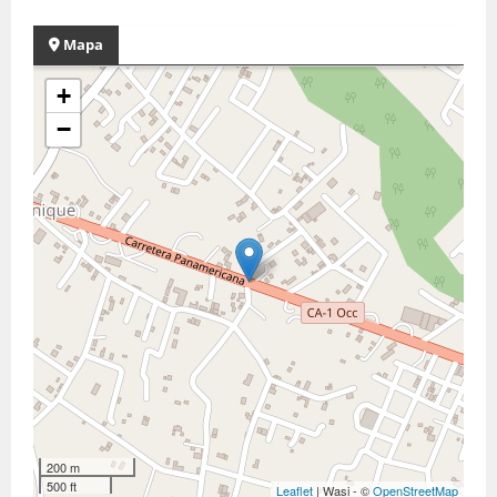
Mapa
+
−
200 m
500 ft
Leaflet
| Wasi - ©
OpenStreetMap