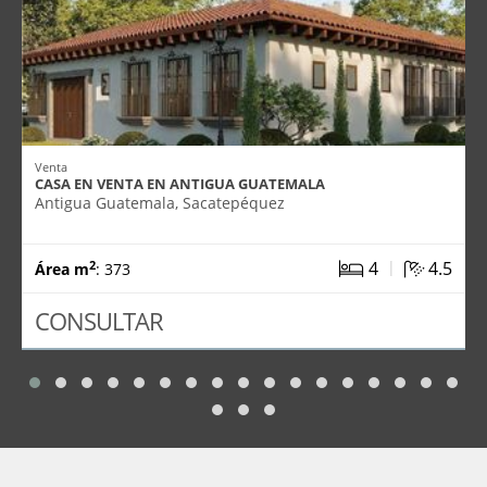
Venta
CASA EN VENTA EN ANTIGUA GUATEMALA
Antigua Guatemala, Sacatepéquez
|
4
4.5
2
Área m
: 373
CONSULTAR