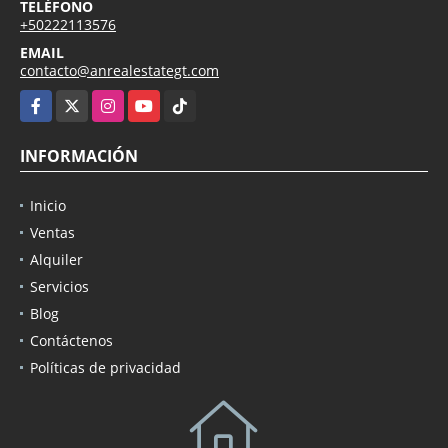
TELÉFONO
+50222113576
EMAIL
contacto@anrealestategt.com
Facebook
X
Instagram
YouTube
TikTok
INFORMACIÓN
Inicio
Ventas
Alquiler
Servicios
Blog
Contáctenos
Políticas de privacidad