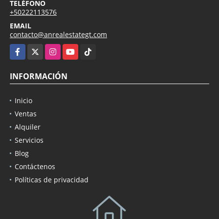
TELÉFONO
+50222113576
EMAIL
contacto@anrealestategt.com
Facebook
X
Instagram
YouTube
TikTok
INFORMACIÓN
Inicio
Ventas
Alquiler
Servicios
Blog
Contáctenos
Políticas de privacidad