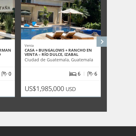
Venta
Alquiler
ERMAN
CASA + BUNGALOWS + RANCHO EN
OFIBODEGA E
9
VENTA – RÍO DULCE, IZABAL
Ciudad de G
Ciudad de Guatemala, Guatemala
|
|
0
6
6
2
Área m
:
2197.54
US$1,985,000
USD
US$19,7