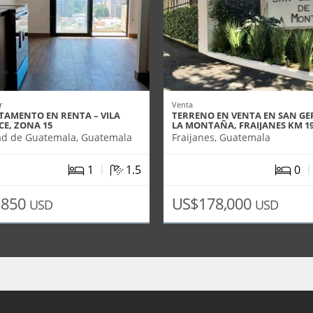
r
Venta
TAMENTO EN RENTA – VILA
TERRENO EN VENTA EN SAN G
CE, ZONA 15
LA MONTAÑA, FRAIJANES KM 1
ad de Guatemala, Guatemala
Fraijanes, Guatemala
|
1
1.5
0
$850
US$178,000
USD
USD