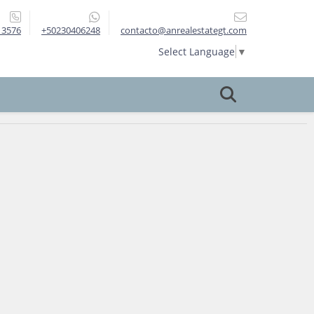
13576
+50230406248
contacto@anrealestategt.com
Select Language
▼