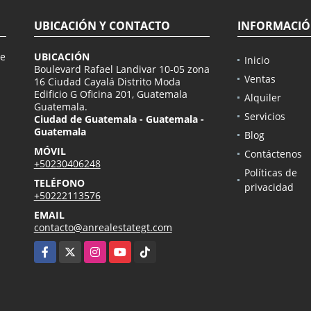
UBICACIÓN Y CONTACTO
INFORMACI
de
UBICACIÓN
Inicio
n
Boulevard Rafael Landivar 10-05 zona
Ventas
16 Ciudad Cayalá Distrito Moda
Edificio G Oficina 201, Guatemala
Alquiler
Guatemala.
Servicios
Ciudad de Guatemala - Guatemala -
Guatemala
Blog
MÓVIL
Contáctenos
+50230406248
Políticas de
TELÉFONO
privacidad
+50222113576
EMAIL
contacto@anrealestategt.com
Facebook
X
Instagram
YouTube
TikTok