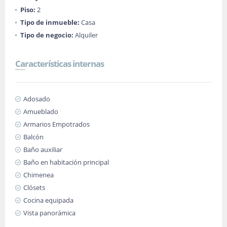
Piso:
2
Tipo de inmueble:
Casa
Tipo de negocio:
Alquiler
Características internas
Adosado
Amueblado
Armarios Empotrados
Balcón
Baño auxiliar
Baño en habitación principal
Chimenea
Clósets
Cocina equipada
Vista panorámica