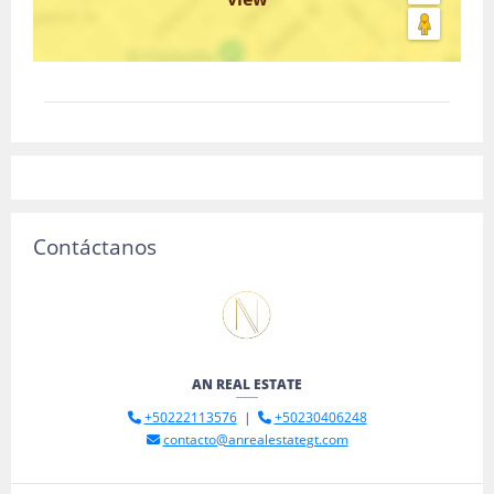
Contáctanos
AN REAL ESTATE
+50222113576
|
+50230406248
contacto@anrealestategt.com