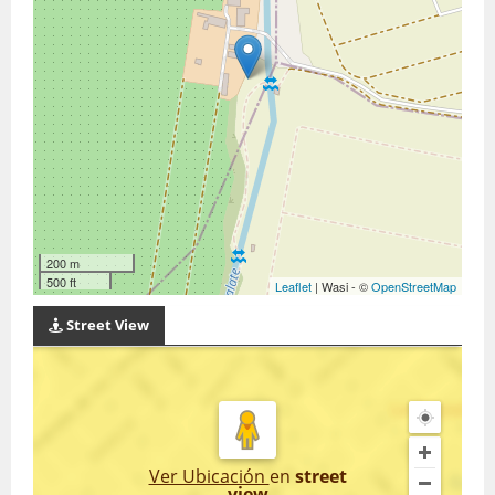
200 m
500 ft
Leaflet
| Wasi - ©
OpenStreetMap
Street View
Ver Ubicación
en
street
view