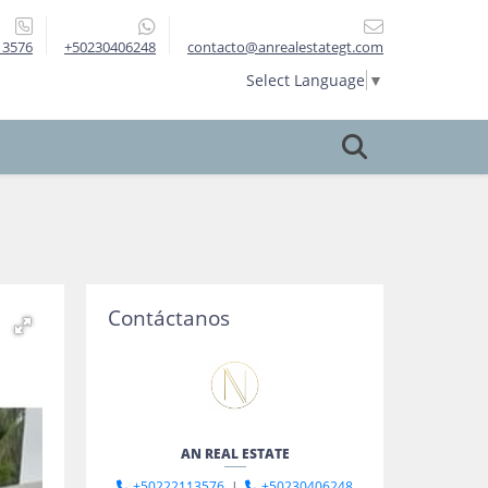
13576
+50230406248
contacto@anrealestategt.com
Select Language
▼
Contáctanos
AN REAL ESTATE
+50222113576
|
+50230406248