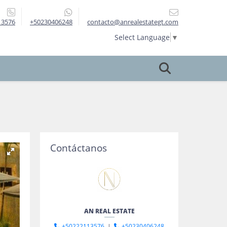
13576
+50230406248
contacto@anrealestategt.com
Select Language
▼
Contáctanos
AN REAL ESTATE
+50222113576
|
+50230406248