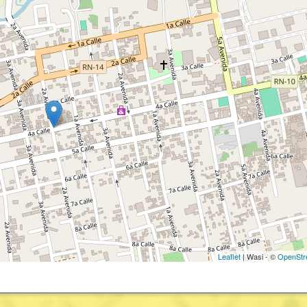
Leaflet
| Wasi - ©
OpenStr