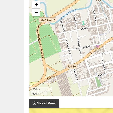
+
−
200 m
500 ft
Street View