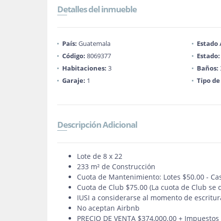
Detalles del inmueble
País:
Guatemala
Estado
Código:
8069377
Estado:
Habitaciones:
3
Baños:
Garaje:
1
Tipo de
Descripción Adicional
Lote de 8 x 22
233 m² de Construcción
Cuota de Mantenimiento: Lotes $50.00 - Ca
Cuota de Club $75.00 (La cuota de Club se 
IUSI a considerarse al momento de escritur
No aceptan Airbnb
PRECIO DE VENTA $374,000.00 + Impuestos 