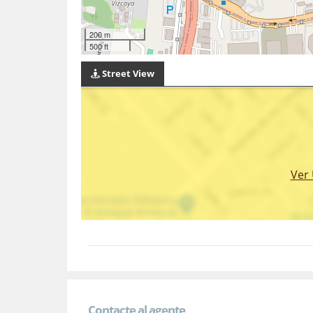
200 m
500 ft
Street View
Ver
Contacte al agente