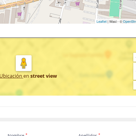
Leaflet
| Wasi - ©
OpenStr
 Ubicación
en
street view
*
*
Nombre
Apellidos