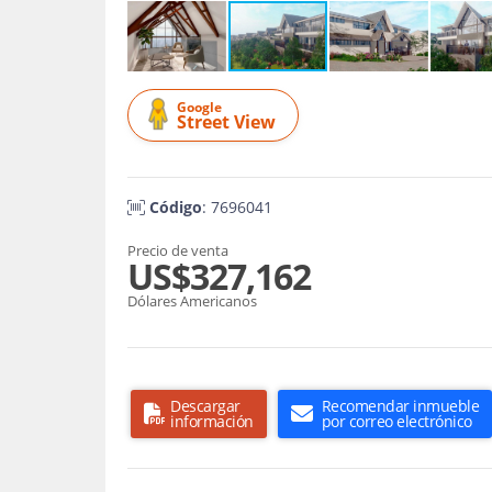
Google
Street View
Código
: 7696041
Precio de venta
US$327,162
Dólares Americanos
Descargar
Recomendar inmueble
información
por correo electrónico