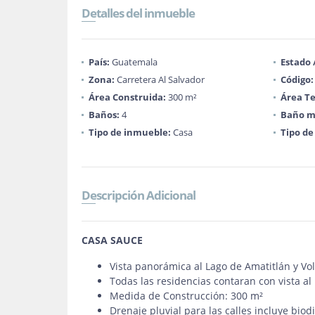
Detalles del inmueble
País:
Guatemala
Estado
Zona:
Carretera Al Salvador
Código:
Área Construida:
300 m²
Área Te
Baños:
4
Baño m
Tipo de inmueble:
Casa
Tipo de
Descripción Adicional
CASA SAUCE
Vista panorámica al Lago de Amatitlán y Vo
Todas las residencias contaran con vista al
Medida de Construcción: 300 m²
Drenaje pluvial para las calles incluye biod