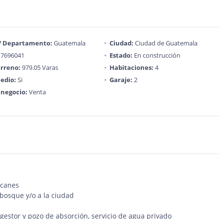
 / Departamento:
Guatemala
Ciudad:
Ciudad de Guatemala
7696041
Estado:
En construcción
rreno:
979.05 Varas
Habitaciones:
4
edio:
Si
Garaje:
2
 negocio:
Venta
lcanes
 bosque y/o a la ciudad
igestor y pozo de absorción, servicio de agua privado