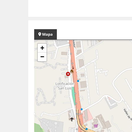
Mapa
+
−