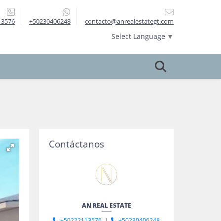
13576
+50230406248
contacto@anrealestategt.com
Select Language
▼
Contáctanos
AN REAL ESTATE
+50222113576
|
+50230406248