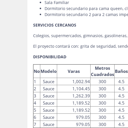
Sala Familiar
Dormitorio secundario para cama queen, cl
Dormitorio secundario 2 para 2 camas imper
SERVICIOS CERCANOS
Colegios, supermercados, gimnasios, gasolineras
El proyecto contará con: grita de seguridad, sende
DISPONIBILIDAD
Metros
No
Modelo
Varas
Baños
Cuadrados
1
Sauce
1,002.94
300
4.5
2
Sauce
1,104.45
300
4.5
3
Sauce
1,262.39
300
4.5
4
Sauce
1,189.52
300
4.5
5
Sauce
1,189.52
300
4.5
6
Sauce
979.05
300
4.5
7
Sauce
979.05
300
4.5