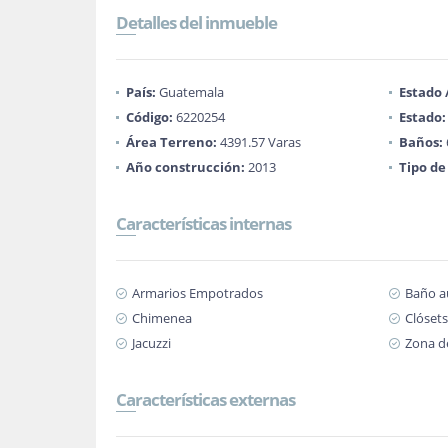
Detalles del inmueble
País:
Guatemala
Estado
Código:
6220254
Estado:
Área Terreno:
4391.57 Varas
Baños:
Año construcción:
2013
Tipo de
Características internas
Armarios Empotrados
Baño au
Chimenea
Clósets
Jacuzzi
Zona d
Características externas