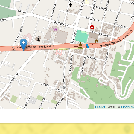
Leaflet
| Wasi - ©
OpenStr