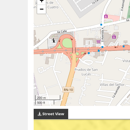
+
−
200 m
500 ft
Street View