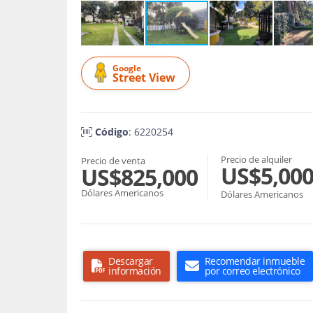
Google
Street View
Código
: 6220254
Precio de alquiler
Precio de venta
US$5,00
US$825,000
Dólares Americanos
Dólares Americanos
Descargar
Recomendar inmueble
información
por correo electrónico