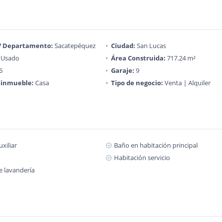
 / Departamento:
Sacatepéquez
Ciudad:
San Lucas
Usado
Área Construida:
717.24 m²
6
Garaje:
9
 inmueble:
Casa
Tipo de negocio:
Venta | Alquiler
xiliar
Baño en habitación principal
Habitación servicio
e lavandería