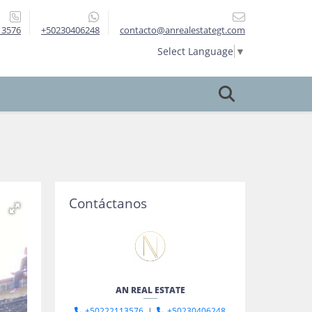
13576
+50230406248
contacto@anrealestategt.com
Select Language
▼
Contáctanos
AN REAL ESTATE
+50222113576
|
+50230406248