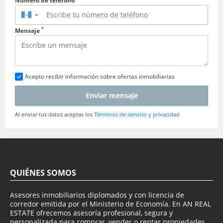
Número de teléfono
▼
*
Mensaje
Acepto recibir información sobre ofertas inmobiliarias
Enviar mensaje
Al enviar tus datos aceptas los
Términos de servicio y privacidad
QUIÉNES SOMOS
Asesores inmobiliarios diplomados y con licencia de
corredor emitida por el Ministerio de Economía. En AN REAL
ESTATE ofrecemos asesoría profesional, segura y
personalizada para comprar, vender o rentar propiedades