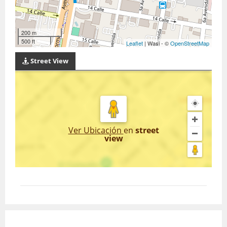
200 m
500 ft
Leaflet
| Wasi - ©
OpenStreetMap
Street View
Ver Ubicación
en
street
view