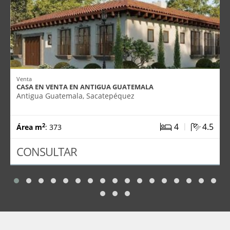
Venta
CASA EN VENTA EN ANTIGUA GUATEMALA
Antigua Guatemala, Sacatepéquez
|
4
4.5
2
Área m
: 373
CONSULTAR