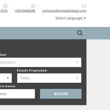
13576
+50230406248
contacto@anrealestategt.com
Select Language
▼
dad:
 Opciones
Estado Propiedad:
Todos
cio hasta:
BUSCAR