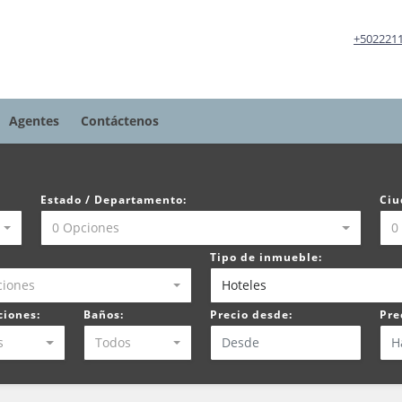
+502221
Agentes
Contáctenos
Estado / Departamento:
Ciu
0 Opciones
0
Tipo de inmueble:
ciones
Hoteles
ciones:
Baños:
Precio desde:
Pre
s
Todos