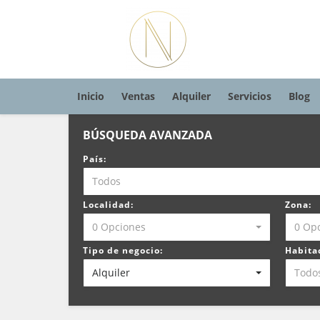
Inicio
Ventas
Alquiler
Servicios
Blog
BÚSQUEDA AVANZADA
País:
Todos
Localidad:
Zona:
0 Opciones
0 Op
Tipo de negocio:
Habita
Alquiler
Todo