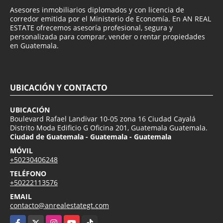
Asesores inmobiliarios diplomados y con licencia de
corredor emitida por el Ministerio de Economía. En AN REAL
ESTATE ofrecemos asesoría profesional, segura y
personalizada para comprar, vender o rentar propiedades
en Guatemala.
UBICACIÓN Y CONTACTO
UBICACIÓN
Boulevard Rafael Landivar 10-05 zona 16 Ciudad Cayalá
Distrito Moda Edificio G Oficina 201, Guatemala Guatemala.
Ciudad de Guatemala - Guatemala - Guatemala
MÓVIL
+50230406248
TELÉFONO
+50222113576
EMAIL
contacto@anrealestategt.com
Facebook
X
Instagram
YouTube
TikTok