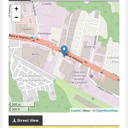
+
−
200 m
500 ft
Leaflet
| Wasi - ©
OpenStreetMap
Street View