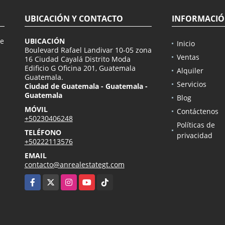
UBICACIÓN Y CONTACTO
INFORMACI
de
UBICACIÓN
Inicio
n
Boulevard Rafael Landivar 10-05 zona
Ventas
16 Ciudad Cayalá Distrito Moda
Edificio G Oficina 201, Guatemala
Alquiler
Guatemala.
Servicios
Ciudad de Guatemala - Guatemala -
Guatemala
Blog
MÓVIL
Contáctenos
+50230406248
Políticas de
TELÉFONO
privacidad
+50222113576
EMAIL
contacto@anrealestategt.com
Facebook
X
Instagram
YouTube
TikTok