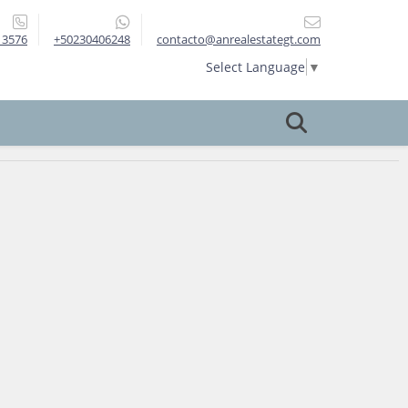
13576
+50230406248
contacto@anrealestategt.com
Select Language
▼