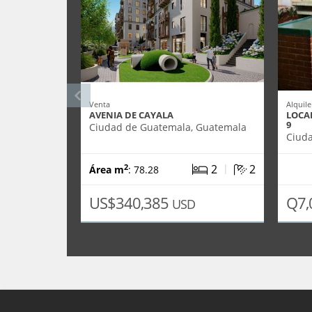
Venta
Alquile
AVENIA DE CAYALA
LOCA
9
Ciudad de Guatemala, Guatemala
Ciud
|
2
2
2
Área m
: 78.28
US$340,385
Q7,
USD