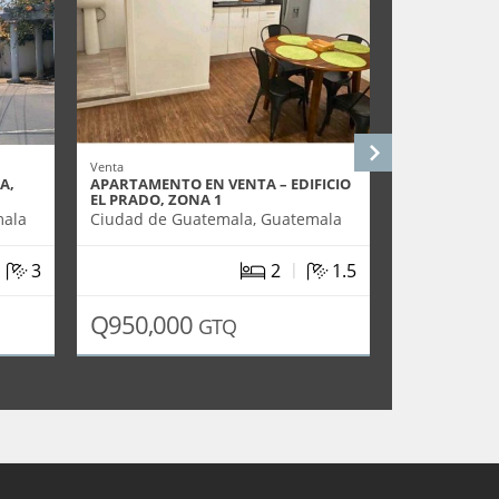
Venta
Venta
A,
APARTAMENTO EN VENTA – EDIFICIO
APARTAMENT
EL PRADO, ZONA 1
BENEVENTO,
mala
Ciudad de Guatemala, Guatemala
Ciudad de G
|
|
3
2
1.5
Q950,000
Q2,600,
GTQ