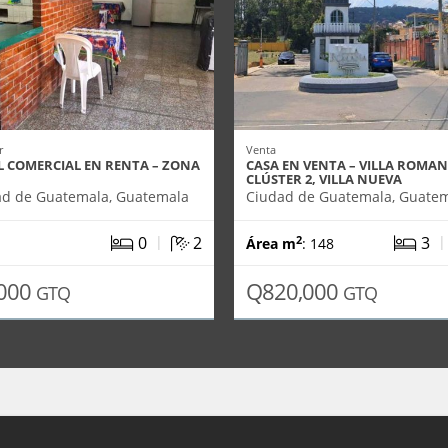
r
Venta
L COMERCIAL EN RENTA – ZONA
CASA EN VENTA – VILLA ROMAN
CLÚSTER 2, VILLA NUEVA
ad de Guatemala, Guatemala
Ciudad de Guatemala, Guate
|
0
2
3
2
Área m
: 148
000
Q820,000
GTQ
GTQ