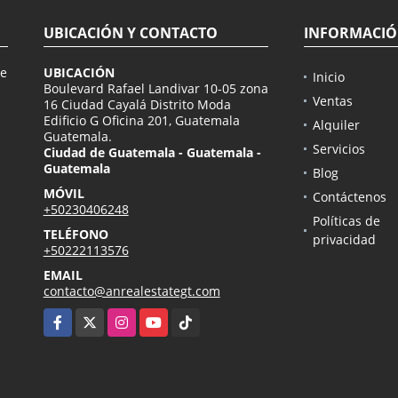
UBICACIÓN Y CONTACTO
INFORMACI
de
UBICACIÓN
Inicio
n
Boulevard Rafael Landivar 10-05 zona
Ventas
16 Ciudad Cayalá Distrito Moda
Edificio G Oficina 201, Guatemala
Alquiler
Guatemala.
Servicios
Ciudad de Guatemala - Guatemala -
Guatemala
Blog
MÓVIL
Contáctenos
+50230406248
Políticas de
TELÉFONO
privacidad
+50222113576
EMAIL
contacto@anrealestategt.com
Facebook
X
Instagram
YouTube
TikTok