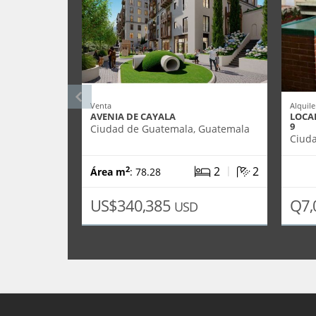
Venta
Alquile
AVENIA DE CAYALA
LOCA
9
Ciudad de Guatemala, Guatemala
Ciud
|
2
2
2
Área m
: 78.28
US$340,385
Q7,
USD