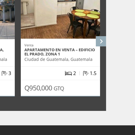
Venta
Venta
A,
APARTAMENTO EN VENTA – EDIFICIO
APARTAMENT
EL PRADO, ZONA 1
BENEVENTO,
mala
Ciudad de Guatemala, Guatemala
Ciudad de G
|
|
3
2
1.5
Q950,000
Q2,600,
GTQ