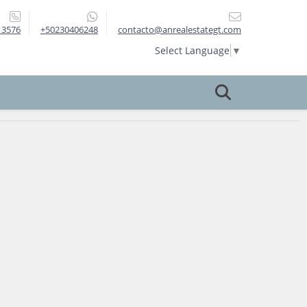
13576
+50230406248
contacto@anrealestategt.com
Select Language
▼