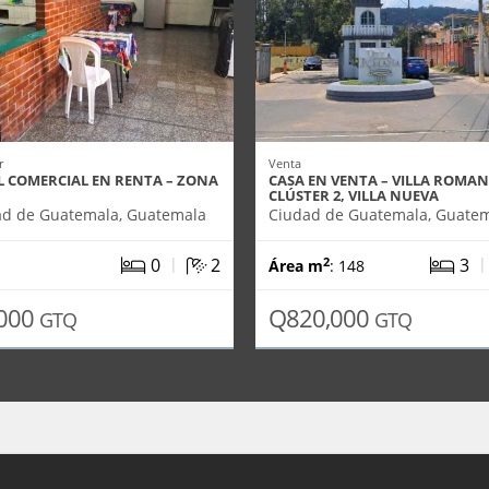
r
Venta
L COMERCIAL EN RENTA – ZONA
CASA EN VENTA – VILLA ROMAN
CLÚSTER 2, VILLA NUEVA
ad de Guatemala, Guatemala
Ciudad de Guatemala, Guate
|
0
2
3
2
Área m
: 148
000
Q820,000
GTQ
GTQ