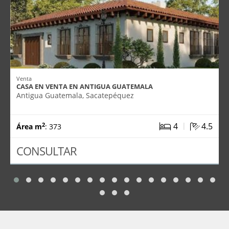
Venta
CASA EN VENTA EN ANTIGUA GUATEMALA
Antigua Guatemala, Sacatepéquez
|
4
4.5
2
Área m
: 373
CONSULTAR